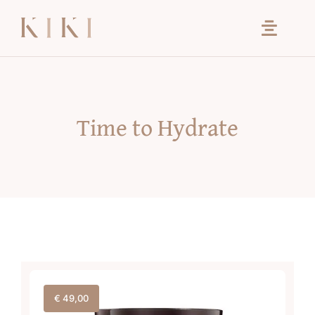
Ga
naar
inhoud
Time to Hydrate
€
49,00