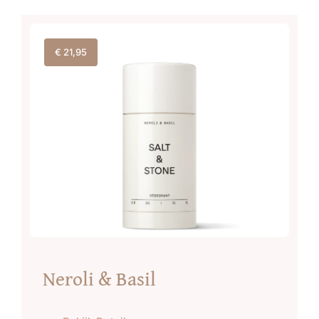
€
21,95
Neroli & Basil