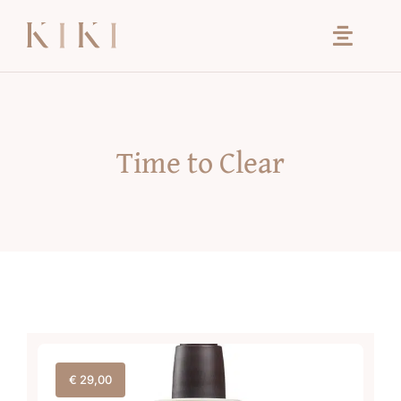
Ga
naar
inhoud
Time to Clear
€
29,00