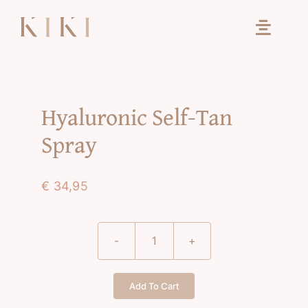
Ga
naar
inhoud
Hyaluronic Self-Tan
Spray
€
34,95
Hyaluronic
Self-
Tan
Add To Cart
Spray