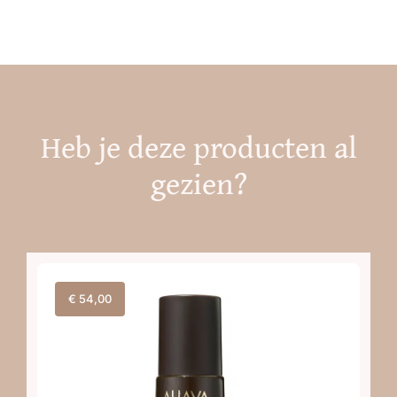
Heb je deze producten al
gezien?
€
54,00