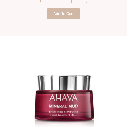
MUD
BRIGHTENING
Add To Cart
&
HYDRATING
FACIAL
TREATMENT
quantity