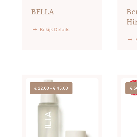
BELLA
Be
Hi
Bekijk Details
€
22,00
–
€
45,00
€
5