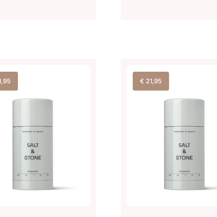
1,95
€
21,95