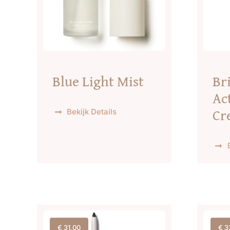
Blue Light Mist
Br
Ac
Cr
Bekijk Details
€
31,00
€
3