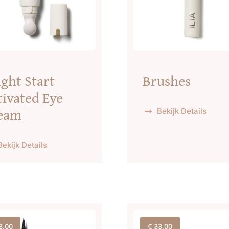
ight Start
Brushes
tivated Eye
eam
Bekijk Details
Bekijk Details
3,00
€
33,00