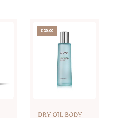
€
39,00
DRY OIL BODY