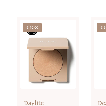
€
40,00
€
5
Daylite
De