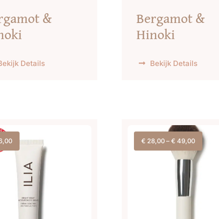
rgamot &
Bergamot &
noki
Hinoki
Bekijk Details
Bekijk Details
6,00
€
28,00
–
€
49,00