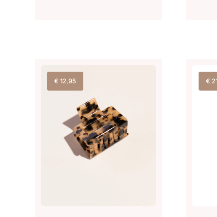
€
12,95
€
2